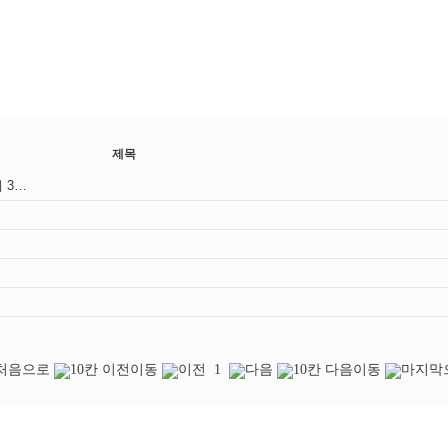
제목
첨단 테크 투데이 - 씨에이텍 : 3D서비스 3D프린트 3D스캐너 역설계 3차원치수검사서비스 이동식측정장비
1